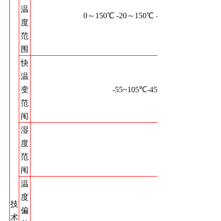
温
0～150℃ -20～150℃ -40～150℃ -60～1
度
范
围
快
温
变
-55~105℃-45~100℃-30~85℃-1
范
闱
湿
度
30～98%RH
范
闱
温
度
技
偏
术