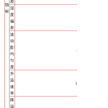
差
指
湿
标
度
±3%RH
偏
差
波
动
度/
士0.5℃/≤2℃
均
匀
度
升
温
3.0～5.0℃/min
速
率
降
温