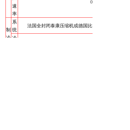
0.7～1.0℃/min
速
率
系
法国全封闭泰康压缩机或德国比泽尔压缩机，单级制
制
统
冷
冷
风冷或水冷或工业冰水机配
却
传感
温度传感器:A级铂金电阻（PT1
器
湿度传感器:A级铂金电阻（PT1
加热
加热系统:不锈钢鳍片式加热管加
加湿
加湿系统:不锈钢套式电热蒸汽
系统
外
箱
A3钢板静电喷塑/SUS304不锈钢雾
材
质
箱
内