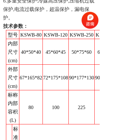
6.多重安全保护:冷媒高压保护,压缩机过载
保护,电流过载保护，超温保护，漏电保
护。
技术参数：
型号
KSWB-80
KSWB-120
KSWB-250
KSWB-400
内部
尺寸
40*50*40
45*60*45
50*75*60
60*85*80
(cm)
外部
尺寸
67*165*82
72*175*108
90*177*130
90*187*160
(cm)
标称
内部
80
100
225
408
容积
(L)
标
准