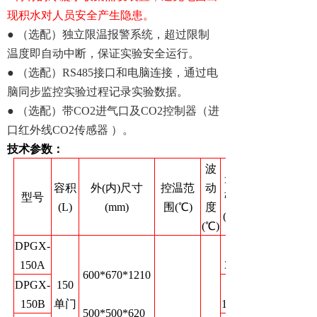
现积水对人员安全产生隐患。
● （选配）独立限温报警系统，超过限制
温度即自动中断，保证实验安全运行。
● （选配）RS485接口和电脑连接，通过电
脑同步监控实验过程记录实验数据。
● （选配）带CO2进气口及CO2控制器（进
口红外线CO2传感器 ）。
技术参数：
波
光照
容积
外(内)尺寸
控温范
动
型号
强度
(L)
(mm)
围(℃)
度
(Lux)
(℃)
DPGX-
0-
150A
3000
600*670*1210
DPGX-
150
0-
150B
单门
12000
500*500*620