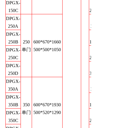
DPGX-
0-
150C
22000
DPGX-
0-
250A
3000
DPGX-
0-
250B
250
600*670*1660
12000
单门
500*500*1050
DPGX-
0-
250C
22000
DPGX-
0-
250D
30000
DPGX-
0-
350A
3000
DPGX-
0-
350B
350
600*670*1930
12000
单门
500*520*1290
DPGX-
0-
350C
22000