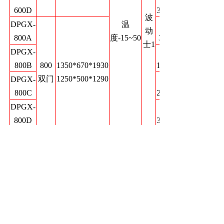
600D
30000
波
DPGX-
温
0-
动
800A
度-15~50
3000
士1
DPGX-
0-
800B
800
1350*670*1930
12000
双门
1250*500*1290
DPGX-
0-
800C
22000
DPGX-
0-
800D
30000
DPGX-
0-
1000A
3000
DPGX-
0-
1000B
1000
1350*790*1930
12000
双门
1250*670*1290
DPGX-
0-
1000C
22000
DPGX-
0-