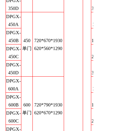
DPGX-
0-
350D
30000
DPGX-
0-
450A
3000
DPGX-
0-
450B
450
720*670*1930
12000
单门
620*560*1290
DPGX-
0-
450C
22000
DPGX-
0-
450D
30000
DPGX-
0-
600A
3000
DPGX-
0-
600B
600
720*790*1930
12000
单门
620*670*1290
DPGX-
0-
600C
22000
DPGX-
0-