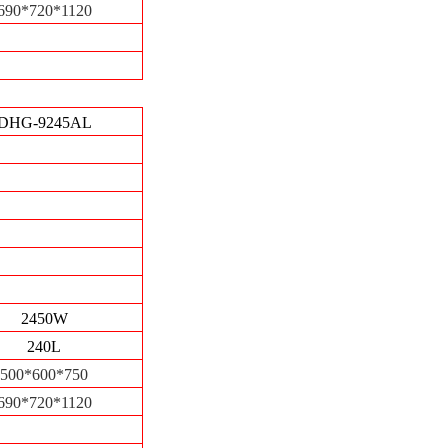
690*720*1120
DHG-9245AL
2450W
240L
500*600*750
690*720*1120