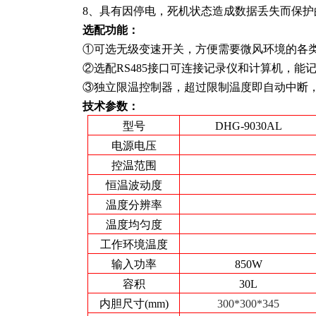
8、具有因停电，死机状态造成数据丢失而保
选配功能
：
①可选无级变速开关，方便需要微风环境的各
②选配RS485接口可连接记录仪和计算机，
③独立限温控制器，超过限制温度即自动中断
技术参数
：
型号
DHG-9030AL
电源电压
控温范围
恒温波动度
温度分辨率
温度均匀度
工作环境温度
输入功率
850W
容积
30L
内胆尺寸(mm)
300*300*345