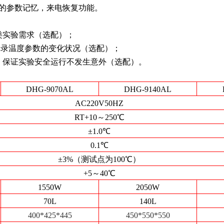
护的参数记忆，来电恢复功能。
类实验需求（选配）；
能记录温度参数的变化状况（选配）；
，保证实验安全运行不发生意外（选配）。
DHG-9070AL
DHG-9140AL
AC220V50HZ
RT+10～250℃
±1.0℃
0.1℃
±3%（测试点为100℃）
+5～40℃
1550W
2050W
70L
140L
400*425*445
450*550*550