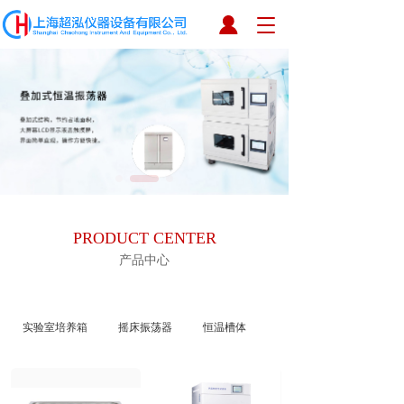
T
o
g
g
l
e
n
a
v
i
g
a
PRODUCT CENTER
t
i
产品中心
o
n
实验室培养箱
摇床振荡器
恒温槽体