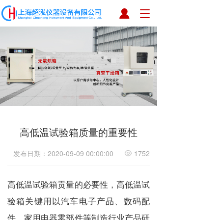
T
o
g
g
l
e
n
a
v
i
g
a
高低温试验箱质量的重要性
t
i
o
发布日期：2020-09-09 00:00:00
1752
n
高低温试验箱贡量的必要性，高低温试
验箱关键用以汽车电子产品、数码配
件、家用电器零部件等制造行业产品研