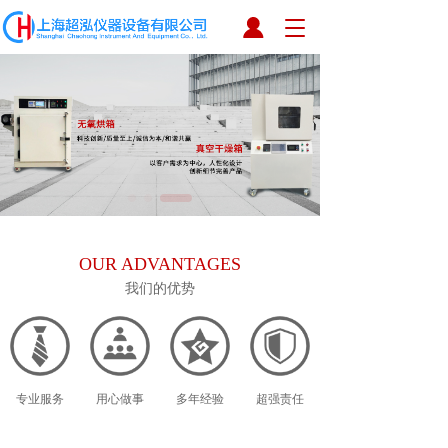
T
o
g
g
l
e
n
a
v
i
g
a
OUR ADVANTAGES
t
i
我们的优势
o
n
专业服务
用心做事
多年经验
超强责任