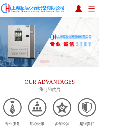
T
o
g
g
l
e
n
a
v
i
g
a
OUR ADVANTAGES
t
i
我们的优势
o
n
专业服务
用心做事
多年经验
超强责任